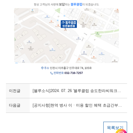
이전글
[블루소식]2024. 07. 26 '블루클럽 송도한라씨워크점' 신규 오픈!
다음글
[공지사항]현역 병사 이ㆍ미용 할인 혜택 초급간부ㆍ장병 가족까지 확대
목록보기