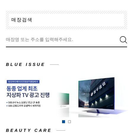
매
장
검
색
BLUE ISSUE
BEAUTY CARE