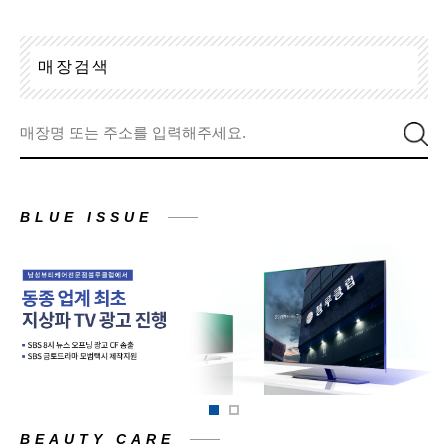
매
장
검
색
BLUE ISSUE
BEAUTY CARE