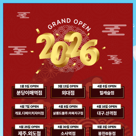
신제품 스파클링 라인 출신
극강의 시원함을 선사하다
두피 속까지 톡! 쏘는
스파클링 헤어 팩&토닉
제품 보러 가기
오늘 하루 이 창을 열지 않기
Close